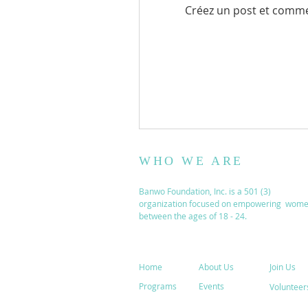
Créez un post et comme
WHO WE ARE
Banwo Foundation, Inc. is a 501 (3)
organization focused on empowering wom
between the ages of 18 - 24.
Home
About Us
Join Us
Programs
Events
Volunteer